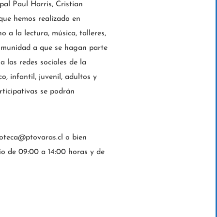
al Paul Harris, Cristian
 que hemos realizado en
 a la lectura, música, talleres,
 comunidad a que se hagan parte
a las redes sociales de la
 infantil, juvenil, adultos y
rticipativas se podrán
lioteca@ptovaras.cl o bien
rio de 09:00 a 14:00 horas y de