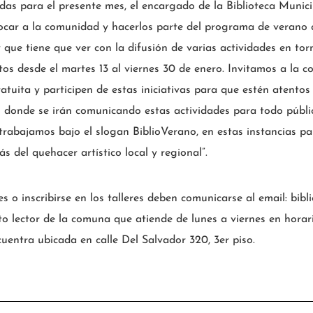
as para el presente mes, el encargado de la Biblioteca Municip
ocar a la comunidad y hacerlos parte del programa de verano
que tiene que ver con la difusión de varias actividades en torno
tos desde el martes 13 al viernes 30 de enero. Invitamos a la
tuita y participen de estas iniciativas para que estén atentos 
 donde se irán comunicando estas actividades para todo público,
 trabajamos bajo el slogan BiblioVerano, en estas instancias pa
 del quehacer artístico local y regional”.
es o inscribirse en los talleres deben comunicarse al email: bib
into lector de la comuna que atiende de lunes a viernes en hora
cuentra ubicada en calle Del Salvador 320, 3er piso.