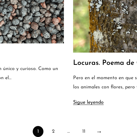
Locuras. Poema de 
on único y curioso. Como un
on el…
Pero en el momento en que se
los animales con flores, pero
Sigue leyendo
1
2
…
11