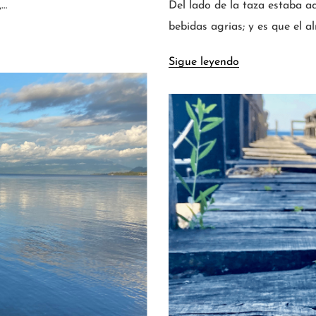
,…
Del lado de la taza estaba a
bebidas agrias; y es que el a
Sigue leyendo