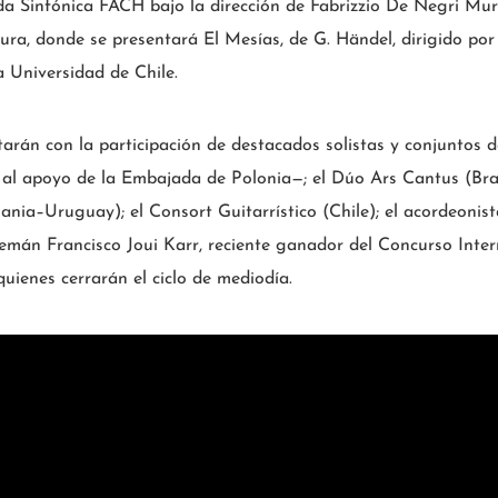
a Sinfónica FACH bajo la dirección de Fabrizzio De Negri Muril
ra, donde se presentará El Mesías, de G. Händel, dirigido por
 Universidad de Chile.
arán con la participación de destacados solistas y conjuntos de
 al apoyo de la Embajada de Polonia—; el Dúo Ars Cantus (Brasil
ania–Uruguay); el Consort Guitarrístico (Chile); el acordeonist
alemán Francisco Joui Karr, reciente ganador del Concurso Intern
quienes cerrarán el ciclo de mediodía.