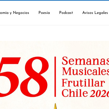
omía y Negocios
Poesía
Podcast
Avisos Legales