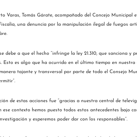
rto Varas, Tomás Gárate, acompañado del Concejo Municipal e
scalía, una denuncia por la manipulación ilegal de fuegos arti
bre.
 se debe a que el hecho “infringe la ley 21.310, que sanciona y 
es. Esto es algo que ha ocurrido en el último tiempo en nuestr
anera tajante y transversal por parte de todo el Consejo Muni
mitir”.
ión de estas acciones fue “gracias a nuestra central de televig
n ese contexto hemos puesto todos estos antecedentes bajo cono
investigación y esperemos poder dar con los responsables”.