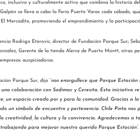
o, inclusivo y culturalmente activo que combina la historia del
 Galpón se lleva a cabo la Feria Puerto Varas cada sábado, que
 El Mercadito, promoviendo el emprendimiento y la participaci
encia Rodrigo Eterovic, director de Fundación Parque Sur
;
Seba
nzález, Gerente de la tienda Alerce de Puerto Montt, otras pe
 empresas auspiciadoras.
ación Parque Sur, dijo “
nos enorgullece que Parque Estación 
, una colaboración con Sodimac y Ceresita. Esta iniciativa r
ue, un espacio creado por y para la comunidad. Gracias a la 
endo un símbolo de encuentro y pertenencia. Chile Pinta nos 
a creatividad, la cultura y la convivencia. Agradecemos a t
 trabajando para mejorar nuestro querido Parque Estación”
.