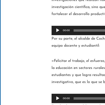
investigación científica, sino
fortalecer el desarrollo produ
R
00:00
e
Por su parte, el alcalde de Coch
p
equipo docente y estudiantil:
r
o
«Felicitar el trabajo, el esfuerz
d
la educación en sectores rural
u
estudiantes y que logra resulta
c
investigativo, que es lo que se 
t
o
R
00:00
r
e