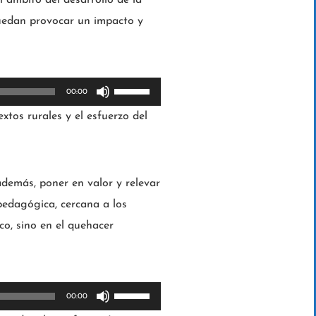
puedan provocar un impacto y
U
00:00
t
xtos rurales y el esfuerzo del
i
l
i
 además, poner en valor y relevar
z
pedagógica, cercana a los
a
o, sino en el quehacer
l
a
s
U
00:00
t
t