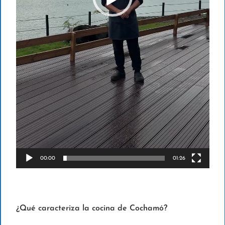
e
v
í
d
e
o
00:00
01:26
¿Qué caracteriza la cocina de Cochamó?