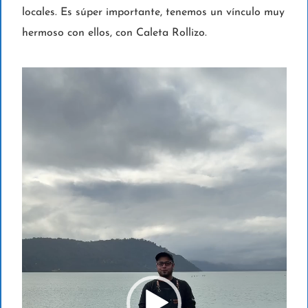
locales. Es súper importante, tenemos un vínculo muy
hermoso con ellos, con Caleta Rollizo.
R
e
p
r
o
d
u
c
t
o
r
d