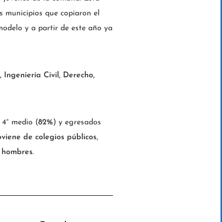
s municipios que copiaron el
delo y a partir de este año ya
 Ingeniería Civil, Derecho,
 4° medio (
82%
) y egresados
viene de colegios públicos
,
% hombres
.