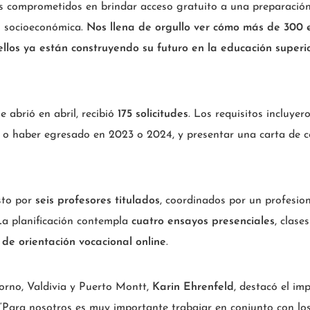
 comprometidos en brindar acceso gratuito a una preparación d
ón socioeconómica.
Nos llena de orgullo ver cómo más de 300 
llos ya están construyendo su futuro en la educación superi
e abrió en abril, recibió
175 solicitudes
. Los requisitos incluyer
o o haber egresado en 2023 o 2024, y presentar una carta de 
sto por
seis profesores titulados
, coordinados por un profesion
La planificación contempla
cuatro ensayos presenciales
, clase
s de orientación vocacional online
.
orno, Valdivia y Puerto Montt,
Karin Ehrenfeld
, destacó el im
“Para nosotros es muy importante trabajar en conjunto con lo