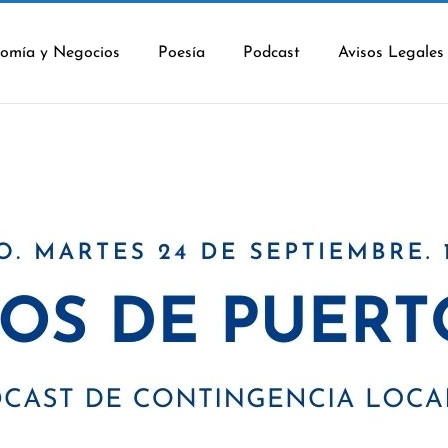
omía y Negocios
Poesía
Podcast
Avisos Legales