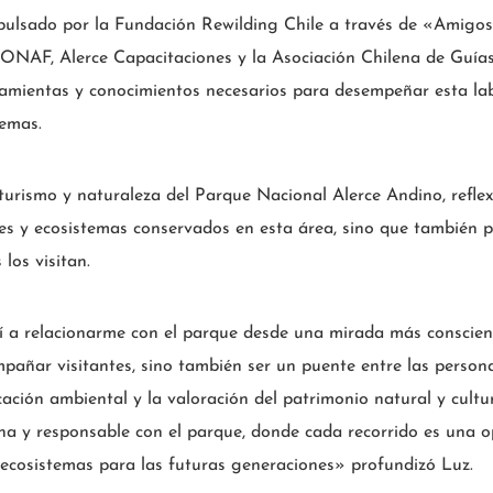
ulsado por la Fundación Rewilding Chile a través de «Amigos
CONAF, Alerce Capacitaciones y la Asociación Chilena de Guí
ramientas y conocimientos necesarios para desempeñar esta la
temas.
urismo y naturaleza del Parque Nacional Alerce Andino, reflex
ies y ecosistemas conservados en esta área, sino que también p
los visitan.
 a relacionarme con el parque desde una mirada más conscien
pañar visitantes, sino también ser un puente entre las persona
ación ambiental y la valoración del patrimonio natural y cultu
na y responsable con el parque, donde cada recorrido es una o
 ecosistemas para las futuras generaciones» profundizó Luz.