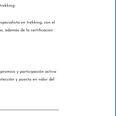
trekking.
ecialista en trekking, con el
s, además de la certificación
mpromiso y participación activa
otección y puesta en valor del