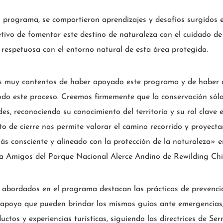
l programa, se compartieron aprendizajes y desafíos surgidos 
bjetivo de fomentar este destino de naturaleza con el cuidado 
 respetuosa con el entorno natural de esta área protegida.
 muy contentos de haber apoyado este programa y de haber 
todo este proceso. Creemos firmemente que la conservación sól
es, reconociendo su conocimiento del territorio y su rol clave 
to de cierre nos permite valorar el camino recorrido y proyect
s consciente y alineado con la protección de la naturaleza» e
a Amigos del Parque Nacional Alerce Andino de Rewilding Chi
s abordados en el programa destacan las prácticas de prevenci
l apoyo que pueden brindar los mismos guías ante emergencias
uctos y experiencias turísticas, siguiendo las directrices de Se