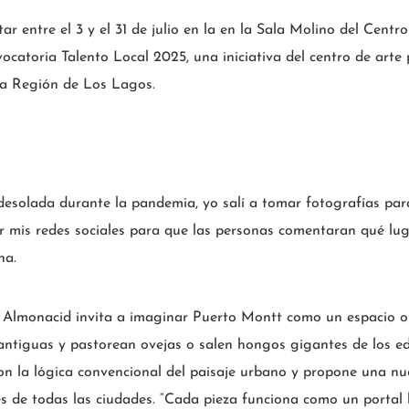
itar entre el 3 y el 31 de julio en la en la Sala Molino del Ce
catoria Talento Local 2025, una iniciativa del centro de arte
 la Región de Los Lagos.
esolada durante la pandemia, yo salí a tomar fotografías par
r mis redes sociales para que las personas comentaran qué lug
na.
 Almonacid invita a imaginar Puerto Montt como un espacio oní
antiguas y pastorean ovejas o salen hongos gigantes de los edi
con la lógica convencional del paisaje urbano y propone una n
es de todas las ciudades. “Cada pieza funciona como un portal 