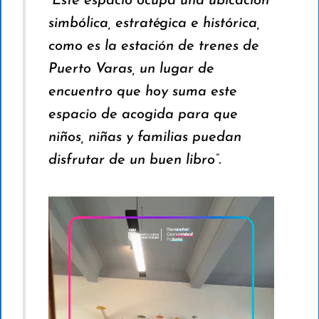
“Este espacio ocupa una ubicación
simbólica, estratégica e histórica,
como es la estación de trenes de
Puerto Varas, un lugar de
encuentro que hoy suma este
espacio de acogida para que
niños, niñas y familias puedan
disfrutar de un buen libro”.
R
e
p
r
o