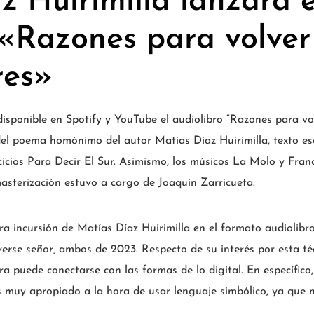
z Huirimilla lanzará e
 «Razones para volver
res»
disponible en Spotify y YouTube el audiolibro “Razones para vol
del poema homónimo del autor Matías Díaz Huirimilla, texto es
rcicios Para Decir El Sur. Asimismo, los músicos La Molo y Fran
masterización estuvo a cargo de Joaquín Zarricueta.
era incursión de Matías Díaz Huirimilla en el formato audiolibr
verse señor,
ambos de 2023. Respecto de su interés por esta técn
a puede conectarse con las formas de lo digital. En específico,
s muy apropiado a la hora de usar lenguaje simbólico, ya que 