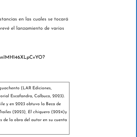
stancias en las cuales se tocará
prevé el lanzamiento de varios
5vianIMH146XLpCvYO?
aguachento
(LAR Ediciones,
torial Escafandra, Calbuco, 2023).
ile y en 2023 obtuvo la Beca de
Trailes
(2023)
, El chiquero
(2024)y
 de la obra del autor en su cuenta