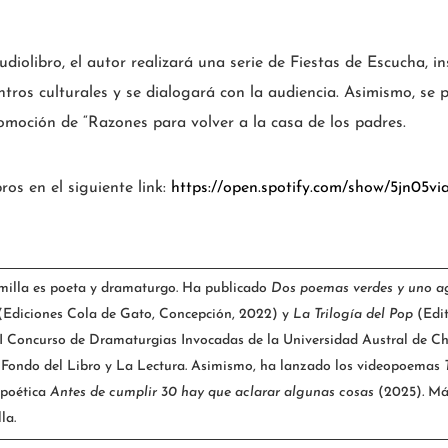
diolibro, el autor realizará una serie de Fiestas de Escucha, in
entros culturales y se dialogará con la audiencia. Asimismo, se 
moción de “Razones para volver a la casa de los padres.
ros en el siguiente link:
https://open.spotify.com/show/5jn0
milla es poeta y dramaturgo. Ha publicado
Dos poemas verdes y uno 
(Ediciones Cola de Gato, Concepción, 2022) y
La Trilogía del Pop
(Edi
 I Concurso de Dramaturgias Invocadas de la Universidad Austral de Ch
l Fondo del Libro y La Lectura. Asimismo, ha lanzado los videopoemas
 poética
Antes de cumplir 30 hay que aclarar algunas cosas
(2025)
.
Más
la.