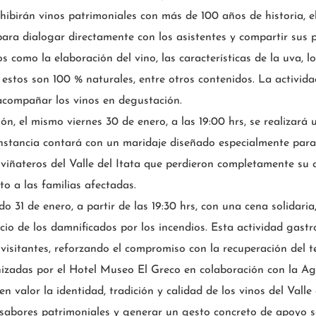
xhibirán vinos patrimoniales con más de 100 años de historia, 
ara dialogar directamente con los asistentes y compartir sus 
 como la elaboración del vino, las características de la uva, l
si estos son 100 % naturales, entre otros contenidos. La activi
acompañar los vinos en degustación.
, el mismo viernes 30 de enero, a las 19:00 hrs, se realizará
nstancia contará con un maridaje diseñado especialmente para l
viñateros del Valle del Itata que perdieron completamente su c
o a las familias afectadas.
do 31 de enero, a partir de las 19:30 hrs, con una cena solidari
io de los damnificados por los incendios. Esta actividad gast
visitantes, reforzando el compromiso con la recuperación del te
nizadas por el Hotel Museo El Greco en colaboración con la Ag
en valor la identidad, tradición y calidad de los vinos del Valle
 sabores patrimoniales y generar un gesto concreto de apoyo s