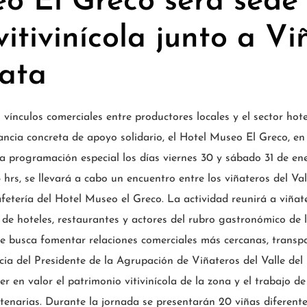
o El Greco será sede
itivinícola junto a Vi
tata
s vínculos comerciales entre productores locales y el sector hot
ncia concreta de apoyo solidario, el Hotel Museo El Greco, en
na programación especial los días viernes 30 y sábado 31 de ene
5 hrs, se llevará a cabo un encuentro entre los viñateros del Val
afetería del Hotel Museo el Greco. La actividad reunirá a viña
s de hoteles, restaurantes y actores del rubro gastronómico de
e busca fomentar relaciones comerciales más cercanas, transpa
cia del Presidente de la Agrupación de Viñateros del Valle del 
r en valor el patrimonio vitivinícola de la zona y el trabajo 
tenarias. Durante la jornada se presentarán 20 viñas diferentes