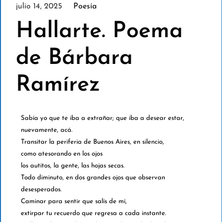
julio 14, 2025
Poesía
Hallarte. Poema
de Bárbara
Ramírez
Sabía yo que te iba a extrañar; que iba a desear estar,
nuevamente, acá.
Transitar la periferia de Buenos Aires, en silencio,
como atesorando en los ojos
los autitos, la gente, las hojas secas.
Todo diminuto, en dos grandes ojos que observan
desesperados.
Caminar para sentir que salís de mí,
extirpar tu recuerdo que regresa a cada instante.