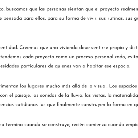
co, buscamos que las personas sientan que el proyecto realme
e pensada para ellos, para su forma de vivir, sus rutinas, sus 
ntidad. Creemos que una vivienda debe sentirse propia y disti
ntendemos cada proyecto como un proceso personalizado, evitan
esidades particulares de quienes van a habitar ese espacio.
mentan los lugares mucho más allá de lo visual. Los espacios 
on el paisaje, los sonidos de la lluvia, las vistas, la materiali
iencias cotidianas las que finalmente construyen la forma en 
a no termina cuando se construye; recién comienza cuando empie