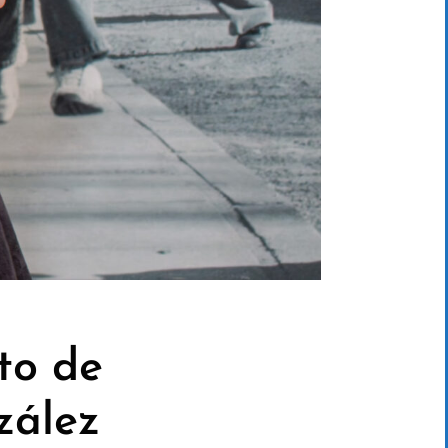
ito de
zález