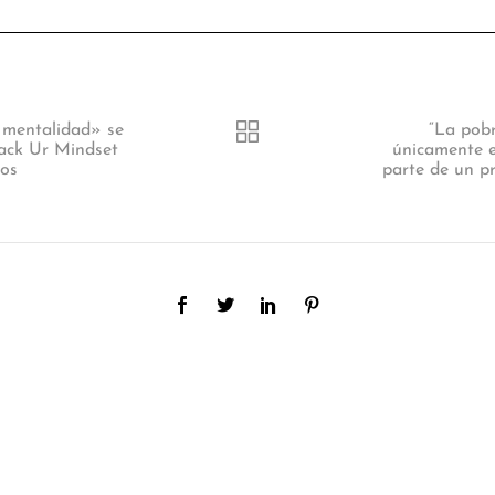
 mentalidad» se
“La pobr
Hack Ur Mindset
únicamente e
gos
parte de un p